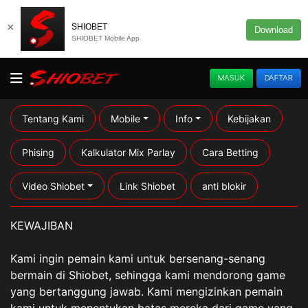
×
SHIOBET
Download
SHIOBET Mobile App
MASUK
DAFTAR
Tentang Kami
Mobile
Info
Kebijakan
Phising
Kalkulator Mix Parlay
Cara Betting
Video Shiobet
Link Shiobet
anti blokir
KEWAJIBAN
Kami ingin pemain kami untuk bersenang-senang
bermain di Shiobet, sehingga kami mendorong game
yang bertanggung jawab. Kami mengizinkan pemain