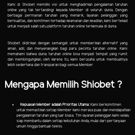
Kami di Shiobet memiliki visi untuk menghadirkan pengalaman taruhan
online yang tak tertandingi kepada Member di seluruh dunia. Dengan
berbagai permainan taruhan yang menarik, layanan pelanggan yang
berkualitas, dan komitmen terhadap keamanan dan keadilan, kami bertekad
untuk menjadi salah satu platform taruhan online terkemuka di dunia.
Shiobet didirikan dengan semangat untuk memberikan alternatif yang
aman, adil, dan menyenangkan bagi para pecinta taruhan online. Kami
memahami bahwa dunia taruhan online bisa menjadi tempat yang rumit
dan membingungkan, oleh karena itu, kami berusaha untuk membuatnya
lebih sederhana dan transparan bagi semua Member.
Mengapa Memilih Shiobet ?
Kepuasan Member adalah Prioritas Utama:
Kami berkomitmen
untuk memastikan setiap Member kami merasa puas dan mendapatkan
pengalaman taruhan yang luar biasa. Tim layanan pelanggan kami selalu
siap membantu dalam setiap kebutuhan Anda, mulai dari pertanyaan
umum hingga bantuan teknis.