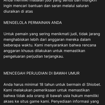
Anda memiliki masalah judi yang serius dan mungkin
ingin mencari bantuan dan saran melalui saluran
diuraikan di atas
MENGELOLA PERMAINAN ANDA
Untuk pemain yang sering menikmati judi, tidak jarang
menghabiskan lebih dari anggaran mereka dalam
beberapa waktu. Kami menyarankan bahwa rencana
anggaran khusus dilakukan untuk memastikan
pengeluaran perjudian terjangkau.
MENCEGAH PERJUDIAN DI BAWAH UMUR
Anda harus minimal 18 tahun untuk bermain di Shiobet.
Kami melakukan pemeriksaan untuk memastikan
bahwa tidak ada orang di bawah usia hukum memiliki
akses ke situs game kami. Penyediaan informasi yang