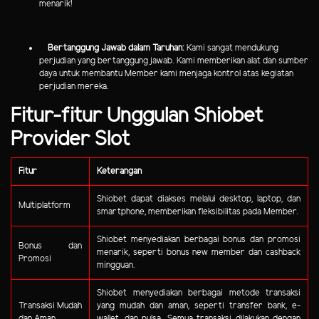
menarik!
Bertanggung Jawab dalam Taruhan:
Kami sangat mendukung
perjudian yang bertanggung jawab. Kami memberikan alat dan sumber
daya untuk membantu Member kami menjaga kontrol atas kegiatan
perjudian mereka.
Fitur-fitur Unggulan Shiobet
Provider Slot
Fitur
Keterangan
Shiobet dapat diakses melalui desktop, laptop, dan
Multiplatform
smartphone, memberikan fleksibilitas pada Member.
Shiobet menyediakan berbagai bonus dan promosi
Bonus dan
menarik, seperti bonus new member dan cashback
Promosi
mingguan.
Shiobet menyediakan berbagai metode transaksi
Transaksi Mudah
yang mudah dan aman, seperti transfer bank, e-
dan Aman
wallet, dan pulsa. Semua transaksi dilakukan dengan